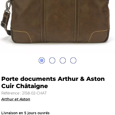
E
 FRAICHE
E
S
Porte documents Arthur & Aston
Cuir Châtaigne
Référence : 2158-02-CHAT
Arthur et Aston
RBE
Livraison en 5 jours ouvrés