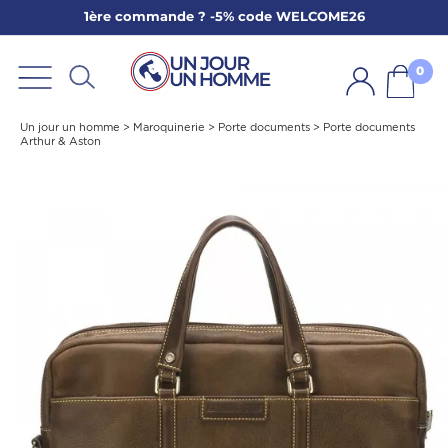
1ère commande ? -5% code WELCOME26
ARBE
E
0
PS
Un jour un homme
>
Maroquinerie
>
Porte documents
>
Porte documents
Arthur & Aston
SER LA BARBE