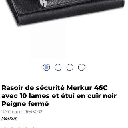
E
 FRAICHE
E
S
Rasoir de sécurité Merkur 46C
avec 10 lames et étui en cuir noir
Peigne fermé
RBE
Référence : 9046002
Merkur