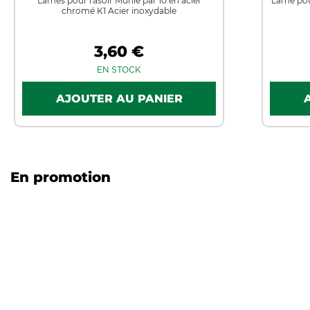
Lames pour rasoir Mühle par 10 en acier
Lame pou
chromé K1 Acier inoxydable
3,60 €
EN STOCK
En promotion