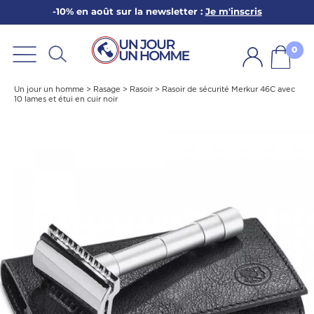
-10% en août sur la newsletter :
Je m'inscris
ARBE
E
0
PS
Un jour un homme
>
Rasage
>
Rasoir
>
Rasoir de sécurité Merkur 46C avec
10 lames et étui en cuir noir
SER LA BARBE