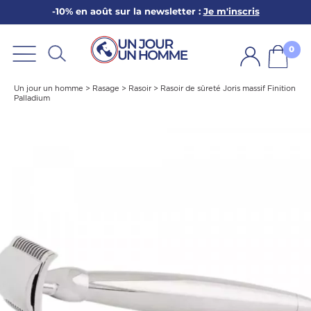
-10% en août sur la newsletter :
Je m'inscris
ARBE
E
0
PS
Un jour un homme
>
Rasage
>
Rasoir
>
Rasoir de sûreté Joris massif Finition
Palladium
SER LA BARBE