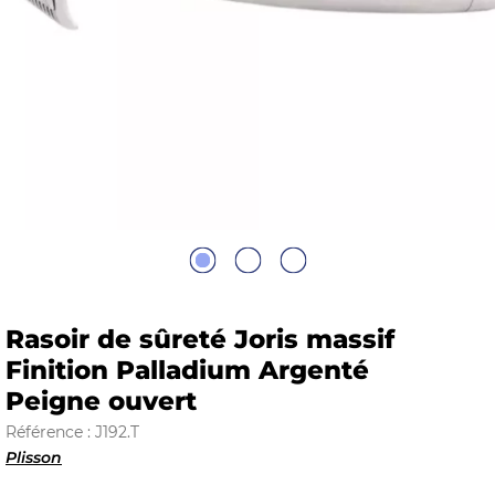
E
 FRAICHE
E
S
Rasoir de sûreté Joris massif
Finition Palladium Argenté
Peigne ouvert
RBE
Référence : J192.T
Plisson