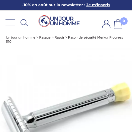
-10% en août sur la newsletter :
Je m'inscris
ARBE
E
0
PS
Un jour un homme
>
Rasage
>
Rasoir
>
Rasoir de sécurité Merkur Progress
510
SER LA BARBE