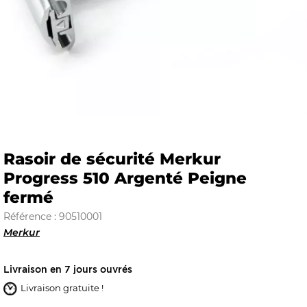
E
 FRAICHE
Rasoir de sécurité Merkur
Progress 510 Argenté Peigne
E
S
fermé
Référence : 90510001
Merkur
RBE
Livraison en 7 jours ouvrés
Livraison gratuite !