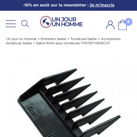
-10% en août sur la newsletter :
Je m'inscris
ARBE
E
0
PS
Un jour un homme
>
Entretien barbe
>
Tondeuse barbe
>
Accessoires
tondeuse barbe
>
Sabot 6mm pour tondeuse TH01XP HAIRCUT
SER LA BARBE