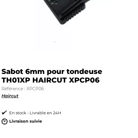
E
 FRAICHE
Sabot 6mm pour tondeuse
TH01XP HAIRCUT XPCP06
E
S
Référence : XPCP06
Haircut
En stock - Livrable en 24H
RBE
Livraison suivie