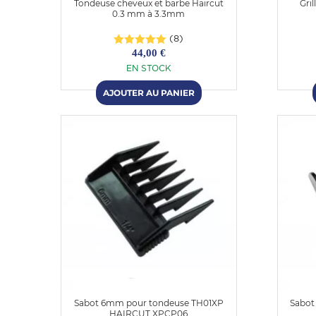
Tondeuse cheveux et barbe Haircut
Gri
0.3 mm à 3.3mm
(8)
44,00 €
EN STOCK
OMME
Sabot 6mm pour tondeuse TH01XP
Sabot
HAIRCUT XPCP06