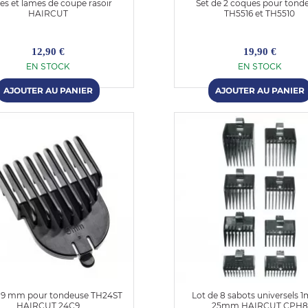
lles et lames de coupe rasoir
Set de 2 coques pour tond
HAIRCUT
TH5516 et TH5510
12,90 €
19,90 €
EN STOCK
EN STOCK
 9 mm pour tondeuse TH24ST
Lot de 8 sabots universels 
HAIRCUT 24C9
25mm HAIRCUT CPH8