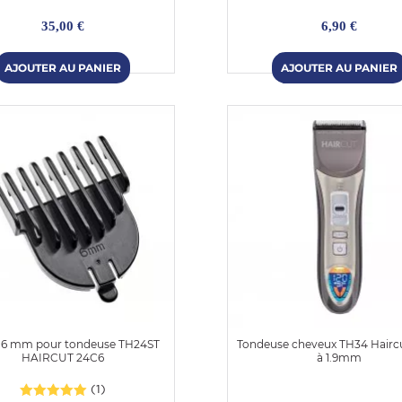
35,00 €
6,90 €
 6 mm pour tondeuse TH24ST
Tondeuse cheveux TH34 Hair
HAIRCUT 24C6
à 1.9mm
(1)