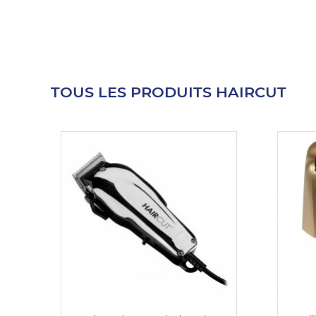
E
TOUS LES PRODUITS HAIRCUT
 FRAICHE
E
S
RBE