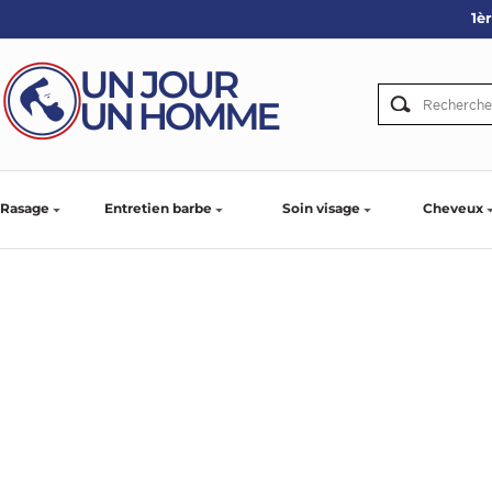
1è
ARBE
IE
PS
Rasage
Entretien barbe
Soin visage
Cheveux
SER LA BARBE