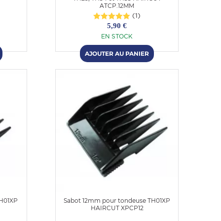
ATCP.12MM
(1)
5,90 €
EN STOCK
TH01XP
Sabot 12mm pour tondeuse TH01XP
HAIRCUT XPCP12