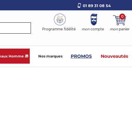
01 89 31 08 54
0
Programme fidélité
mon
compte
mon
panier
PROMOS
Nouveautés
eaux Homme 🎁
Nos marques