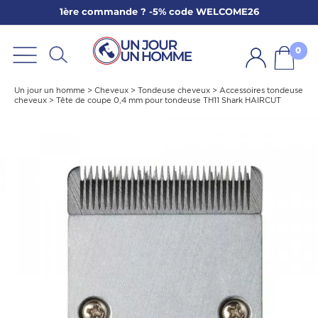
1ère commande ? -5% code WELCOME26
ARBE
E
0
PS
Un jour un homme
>
Cheveux
>
Tondeuse cheveux
>
Accessoires tondeuse
cheveux
>
Tête de coupe 0,4 mm pour tondeuse TH11 Shark HAIRCUT
SER LA BARBE