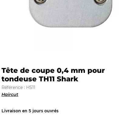
E
 FRAICHE
Tête de coupe 0,4 mm pour
tondeuse TH11 Shark
E
S
Référence : HS11
Haircut
Livraison en 5 jours ouvrés
RBE