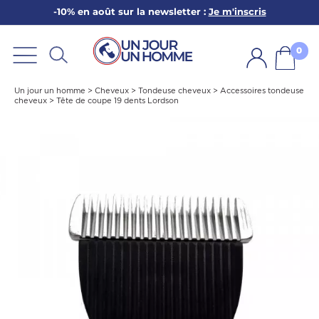
-10% en août sur la newsletter :
Je m'inscris
ARBE
E
0
PS
Un jour un homme
>
Cheveux
>
Tondeuse cheveux
>
Accessoires tondeuse
cheveux
>
Tête de coupe 19 dents Lordson
SER LA BARBE