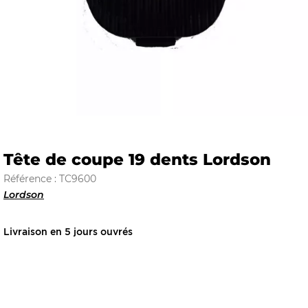
E
 FRAICHE
Tête de coupe 19 dents Lordson
Référence : TC9600
E
S
Lordson
Livraison en 5 jours ouvrés
RBE