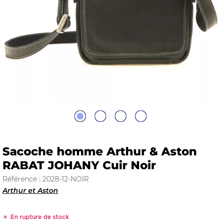
E
 FRAICHE
E
S
Sacoche homme Arthur & Aston
RABAT JOHANY Cuir Noir
Référence : 2028-12-NOIR
Arthur et Aston
RBE
En rupture de stock