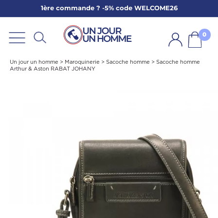
1ère commande ? -5% code WELCOME26
ARBE
E
0
PS
Un jour un homme
>
Maroquinerie
>
Sacoche homme
>
Sacoche homme
Arthur & Aston RABAT JOHANY
SER LA BARBE