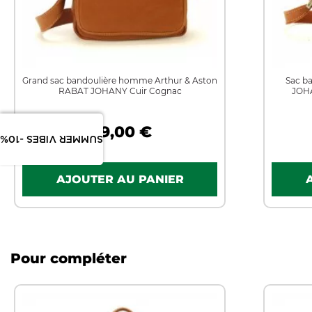
Grand sac bandoulière homme Arthur & Aston
Sac b
RABAT JOHANY Cuir Cognac
JOHA
119,00 €
SUMMER VIBES -10%
Pour compléter