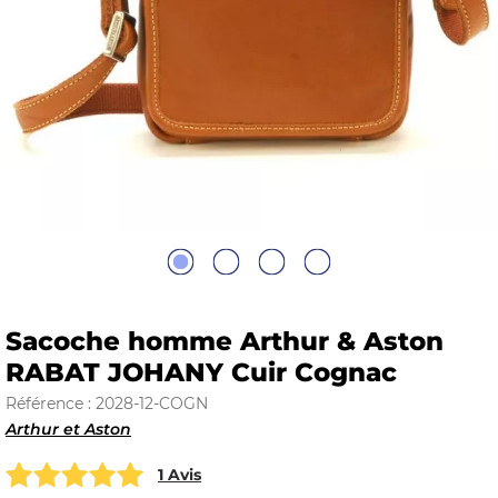
E
 FRAICHE
E
S
Sacoche homme Arthur & Aston
RABAT JOHANY Cuir Cognac
Référence : 2028-12-COGN
Arthur et Aston
RBE
1 Avis