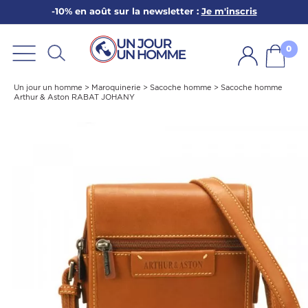
-10% en août sur la newsletter :
Je m'inscris
ARBE
E
0
PS
Un jour un homme
>
Maroquinerie
>
Sacoche homme
>
Sacoche homme
Arthur & Aston RABAT JOHANY
SER LA BARBE