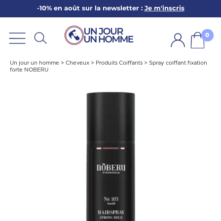
-10% en août sur la newsletter :
Je m'inscris
ARBE
E
0
PS
Un jour un homme
>
Cheveux
>
Produits Coiffants
>
Spray coiffant fixation
forte NOBERU
SER LA BARBE