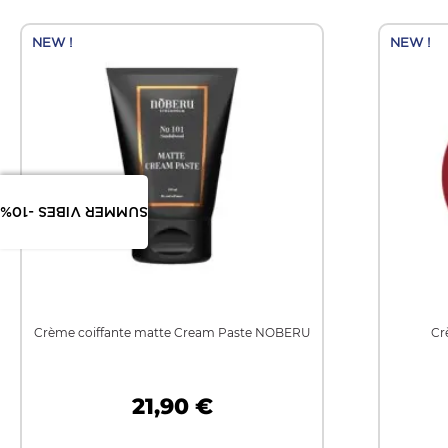
NEW !
NEW !
SUMMER VIBES -10%
Crème coiffante matte Cream Paste NOBERU
Cr
21,90 €