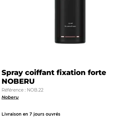
E
 FRAICHE
Spray coiffant fixation forte
NOBERU
E
S
Référence : NOB.22
Noberu
Livraison en 7 jours ouvrés
RBE