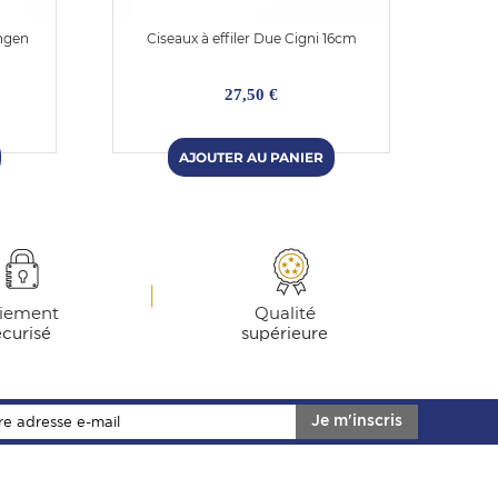
ingen
Ciseaux à effiler Due Cigni 16cm
27,50 €
iement
Qualité
écurisé
supérieure
Je m'inscris