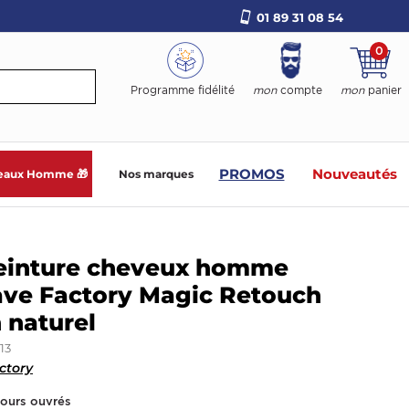
01 89 31 08 54
0
Programme fidélité
mon
compte
mon
panier
PROMOS
Nouveautés
eaux Homme 🎁
Nos marques
teinture cheveux homme
ave Factory Magic Retouch
 naturel
13
ctory
jours ouvrés