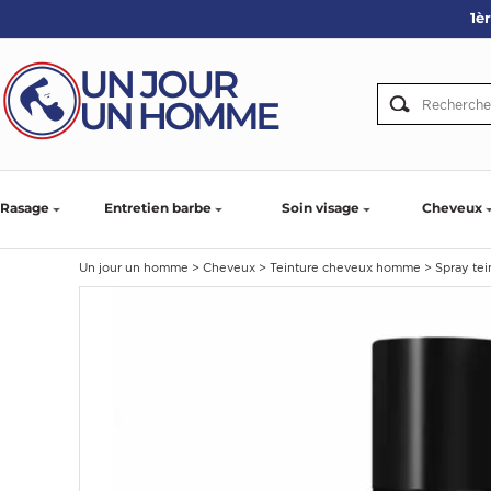
1è
ARBE
IE
PS
Rasage
Entretien barbe
Soin visage
Cheveux
Un jour un homme
>
Cheveux
>
Teinture cheveux homme
>
Spray te
SER LA BARBE