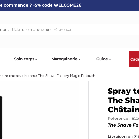
re commande ? -5% code WELCOME26
Soin corps
Maroquinerie
Guide
Cad
inture cheveux homme The Shave Factory Magic Retouch
Spray 
The Sh
Châtain
826
Référence :
The Shave Fa
Livraison en 7 