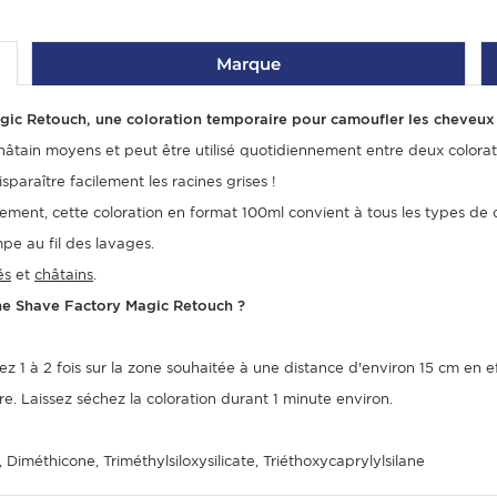
Marque
c Retouch, une coloration temporaire pour camoufler les cheveux 
tain moyens et peut être utilisé quotidiennement entre deux colorat
paraître facilement les racines grises !
acement, cette coloration en format 100ml convient à tous les types d
mpe au fil des lavages.
és
et
châtains
.
he Shave Factory Magic Retouch ?
 1 à 2 fois sur la zone souhaitée à une distance d'environ 15 cm en 
e. Laissez séchez la coloration durant 1 minute environ.
 Diméthicone, Triméthylsiloxysilicate, Triéthoxycaprylylsilane