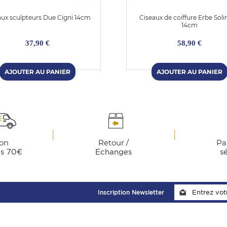
aux sculpteurs Due Cigni 14cm
Ciseaux de coiffure Erbe Sol
14cm
37,90 €
58,90 €
son
Retour /
Pa
ès 70€
Echanges
s
Inscription Newsletter