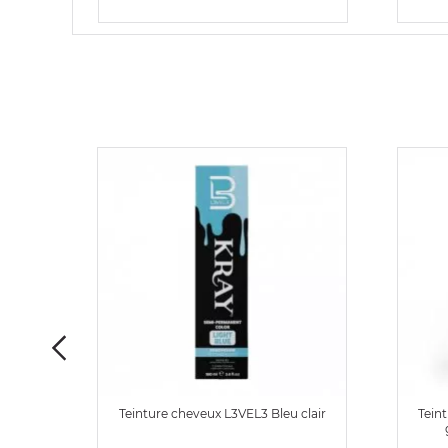
e The
Teinture cheveux L3VEL3 Bleu clair
Tein
ch