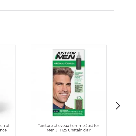
ch of
Teinture cheveux homme Just for
Tei
oncé
Men JFH25 Châtain clair