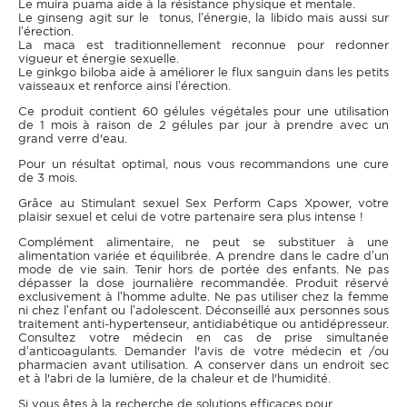
Le muira puama aide à la résistance physique et mentale.
Le ginseng agit sur le tonus, l’énergie, la libido mais aussi sur
l’érection.
La maca est traditionnellement reconnue pour redonner
vigueur et énergie sexuelle.
Le ginkgo biloba aide à améliorer le flux sanguin dans les petits
vaisseaux et renforce ainsi l’érection.
Ce produit contient 60 gélules végétales pour une utilisation
de 1 mois à raison de 2 gélules par jour à prendre avec un
grand verre d'eau.
Pour un résultat optimal, nous vous recommandons une cure
de 3 mois.
Grâce au Stimulant sexuel Sex Perform Caps Xpower, votre
plaisir sexuel et celui de votre partenaire sera plus intense !
Complément alimentaire, ne peut se substituer à une
alimentation variée et équilibrée. A prendre dans le cadre d’un
mode de vie sain. Tenir hors de portée des enfants. Ne pas
dépasser la dose journalière recommandée. Produit réservé
exclusivement à l’homme adulte. Ne pas utiliser chez la femme
ni chez l’enfant ou l’adolescent. Déconseillé aux personnes sous
traitement anti-hypertenseur, antidiabétique ou antidépresseur.
Consultez votre médecin en cas de prise simultanée
d’anticoagulants. Demander l'avis de votre médecin et /ou
pharmacien avant utilisation. A conserver dans un endroit sec
et à l'abri de la lumière, de la chaleur et de l'humidité.
Si vous êtes à la recherche de solutions efficaces pour