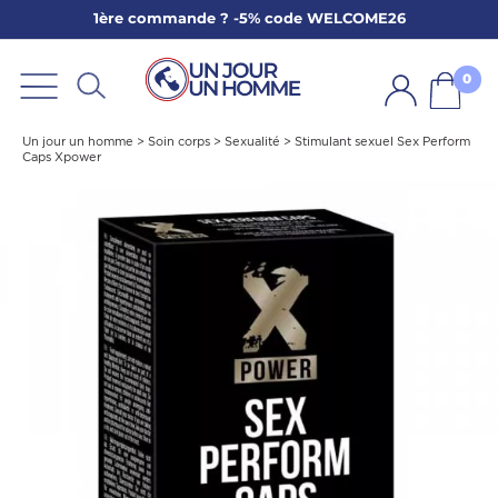
1ère commande ? -5% code WELCOME26
ARBE
E
0
PS
Un jour un homme
>
Soin corps
>
Sexualité
>
Stimulant sexuel Sex Perform
Caps Xpower
SER LA BARBE