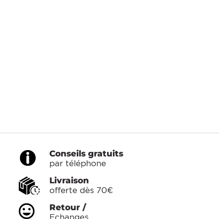
Conseils gratuits
par téléphone
Livraison
offerte dès 70€
Retour /
Echanges