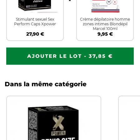
Stimulant sexuel Sex
Crème dépilatoire homme
Perform Caps Xpower
zones intimes Blondépil
Marcel 100ml
27,90 €
9,95 €
AJOUTER LE LOT - 37,85 €
Dans la même catégorie