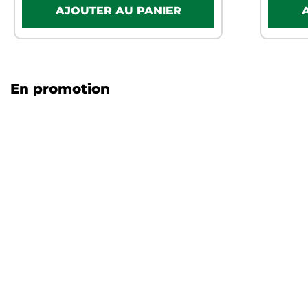
En promotion