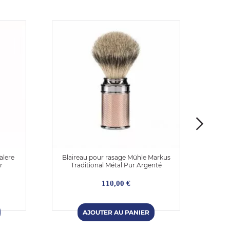
alere
Blaireau pour rasage Mühle Markus
Bl
r
Traditional Métal Pur Argenté
110,00 €