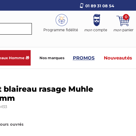
01 89 31 08 54
0
Programme fidélité
mon
compte
mon
panier
PROMOS
Nouveautés
eaux Homme 🎁
Nos marques
 blaireau rasage Muhle
2mm
M33
jours ouvrés