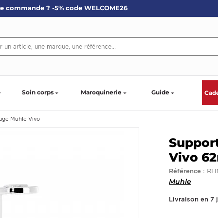
re commande ? -5% code WELCOME26
Soin corps
Maroquinerie
Guide
Cad
sage Muhle Vivo
Support
Vivo 6
RH
Référence :
Muhle
Livraison en 7 