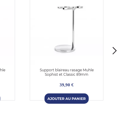
hle
Support blaireau rasage Muhle
Suppo
Sophist et Classic 89mm
39,90 €