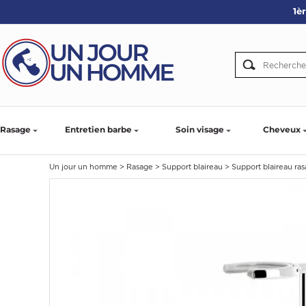
1è
ARBE
IE
PS
Rasage
Entretien barbe
Soin visage
Cheveux
Un jour un homme
>
Rasage
>
Support blaireau
>
Support blaireau ra
SER LA BARBE