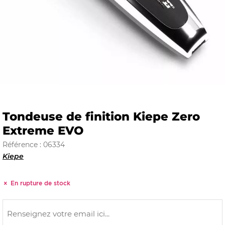
E
 FRAICHE
Tondeuse de finition Kiepe Zero
Extreme EVO
E
S
Référence : 06334
Kiepe
En rupture de stock
RBE