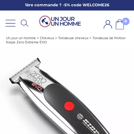
1ère commande ? -5% code WELCOME26
ARBE
E
0
PS
Un jour un homme
>
Cheveux
>
Tondeuse cheveux
>
Tondeuse de finition
Kiepe Zero Extreme EVO
SER LA BARBE