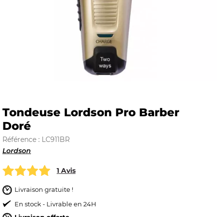
E
 FRAICHE
Tondeuse Lordson Pro Barber
Doré
E
S
Référence : LC911BR
Lordson
1 Avis
RBE
Livraison gratuite !
En stock - Livrable en 24H