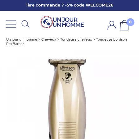
1ère commande ? -5% code WELCOME26
ARBE
E
0
PS
Un jour un homme
>
Cheveux
>
Tondeuse cheveux
>
Tondeuse Lordson
Pro Barber
SER LA BARBE