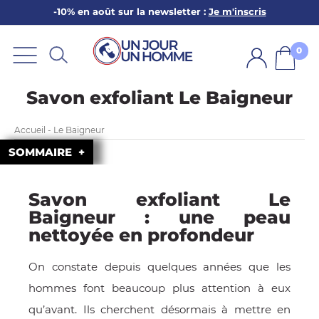
-10% en août sur la newsletter :
Je m'inscris
ARBE
E
0
PS
Savon exfoliant Le Baigneur
Accueil - Le Baigneur
SOMMAIRE
Savon exfoliant Le
SER LA BARBE
Baigneur : une peau
nettoyée en profondeur
On constate depuis quelques années que les
hommes font beaucoup plus attention à eux
qu’avant. Ils cherchent désormais à mettre en