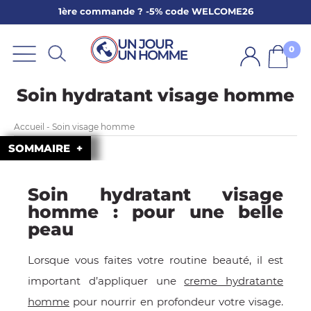
1ère commande ? -5% code WELCOME26
ARBE
E
0
PS
Soin hydratant visage homme
Accueil - Soin visage homme
SOMMAIRE
Soin hydratant visage
SER LA BARBE
homme : pour une belle
peau
Lorsque vous faites votre routine beauté, il est
important d’appliquer une
creme hydratante
homme
pour nourrir en profondeur votre visage.