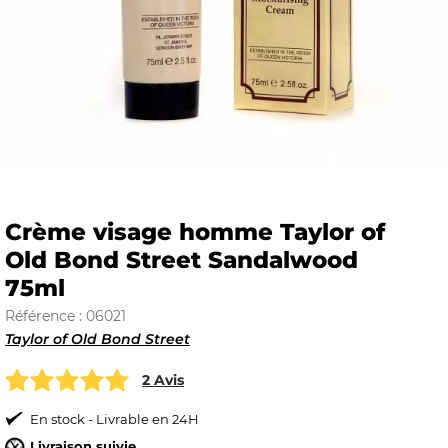
E
 FRAICHE
Crème visage homme Taylor of
Old Bond Street Sandalwood
E
S
75ml
Référence : 06021
Taylor of Old Bond Street
2 Avis
RBE
En stock - Livrable en 24H
Livraison suivie