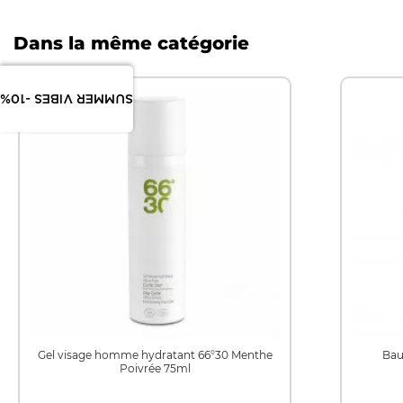
Dans la même catégorie
SUMMER VIBES -10%
Gel visage homme hydratant 66°30 Menthe
Bau
Poivrée 75ml