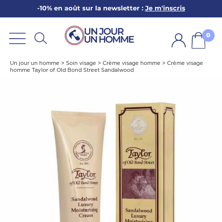
-10% en août sur la newsletter :
Je m'inscris
ARBE
E
0
PS
Un jour un homme
>
Soin visage
>
Crème visage homme
>
Crème visage
homme Taylor of Old Bond Street Sandalwood
SER LA BARBE