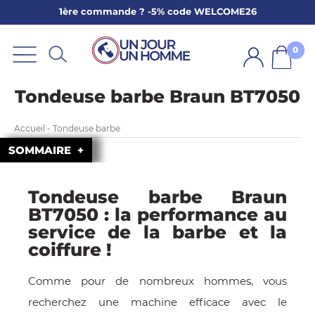
1ère commande ? -5% code WELCOME26
ARBE
E
0
PS
Tondeuse barbe Braun BT7050
Accueil - Tondeuse barbe
SOMMAIRE
Tondeuse barbe Braun
SER LA BARBE
BT7050 : la performance au
service de la barbe et la
coiffure !
Comme pour de nombreux hommes, vous
recherchez une machine efficace avec le