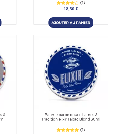
(1)
18,50 €
s &
Baume barbe douce Lames &
0ml
Tradition élixir Tabac Blond 30ml
(1)