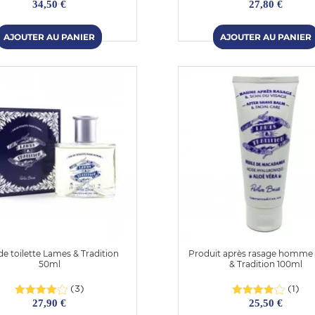
34,50 €
27,80 €
de toilette Lames & Tradition
Produit après rasage homme
50ml
& Tradition 100ml
(3)
(1)
27,90 €
25,50 €