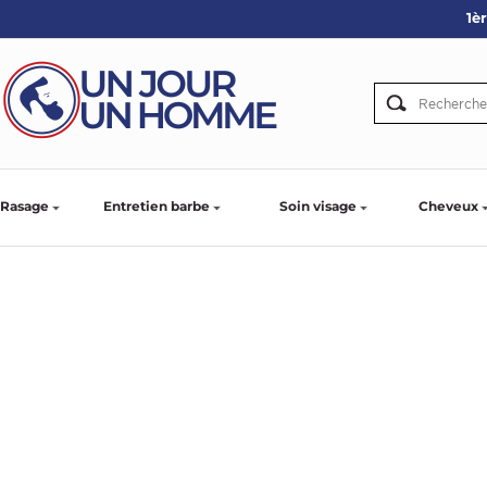
1è
ARBE
IE
PS
Rasage
Entretien barbe
Soin visage
Cheveux
SER LA BARBE