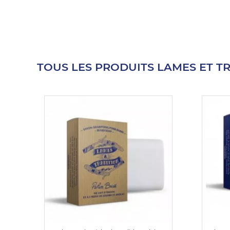
E
TOUS LES PRODUITS LAMES ET T
 FRAICHE
E
S
RBE