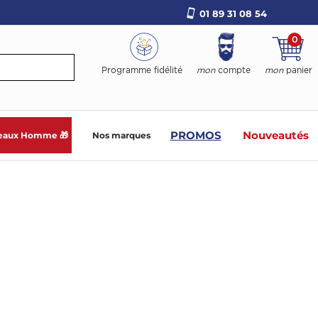
01 89 31 08 54
0
Programme fidélité
mon
compte
mon
panier
PROMOS
Nouveautés
eaux Homme 🎁
Nos marques