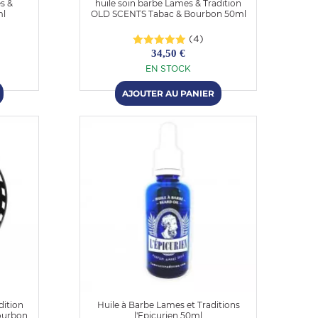
s &
huile soin barbe Lames & Tradition
ml
OLD SCENTS Tabac & Bourbon 50ml
(4)
34,50 €
EN STOCK
dition
Huile à Barbe Lames et Traditions
Bourbon
l'Epicurien 50ml