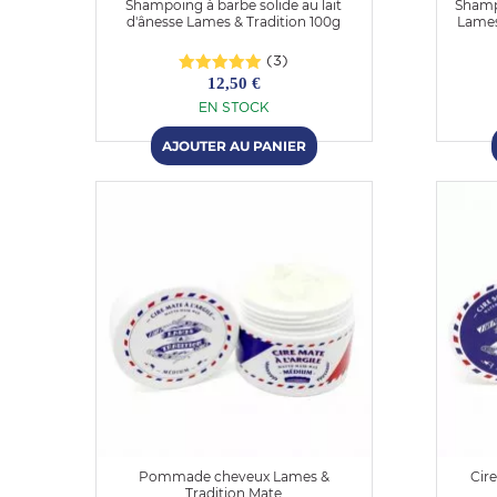
Shampoing à barbe solide au lait
Shamp
d'ânesse Lames & Tradition 100g
Lames
(3)
12,50 €
EN STOCK
OMME
Pommade cheveux Lames &
Cir
Tradition Mate