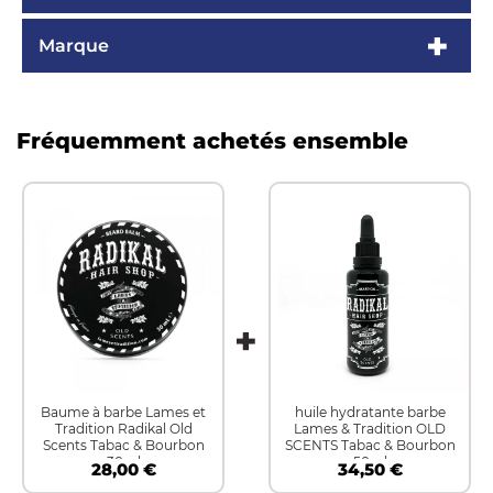
Marque
Fréquemment achetés ensemble
Baume à barbe Lames et
huile hydratante barbe
Tradition Radikal Old
Lames & Tradition OLD
Scents Tabac & Bourbon
SCENTS Tabac & Bourbon
30ml
50ml
28,00 €
34,50 €