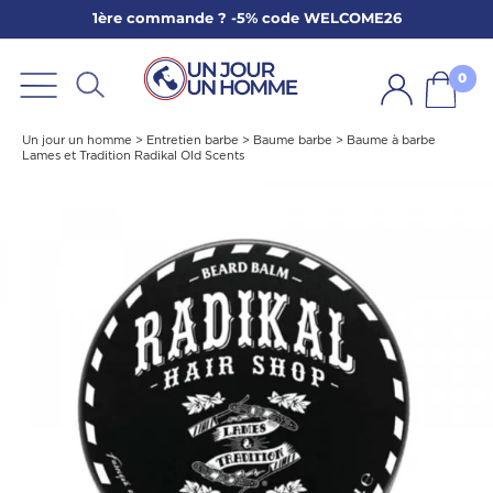
1ère commande ? -5% code WELCOME26
ARBE
E
0
PS
Un jour un homme
>
Entretien barbe
>
Baume barbe
>
Baume à barbe
Lames et Tradition Radikal Old Scents
SER LA BARBE