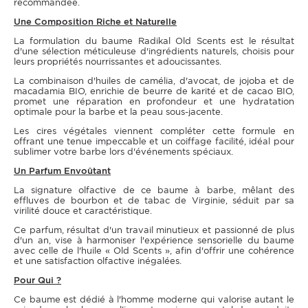
recommandée.
Une Composition Riche et Naturelle
La formulation du baume Radikal Old Scents est le résultat
d'une sélection méticuleuse d'ingrédients naturels, choisis pour
leurs propriétés nourrissantes et adoucissantes.
La combinaison d'huiles de camélia, d'avocat, de jojoba et de
macadamia BIO, enrichie de beurre de karité et de cacao BIO,
promet une réparation en profondeur et une hydratation
optimale pour la barbe et la peau sous-jacente.
Les cires végétales viennent compléter cette formule en
offrant une tenue impeccable et un coiffage facilité, idéal pour
sublimer votre barbe lors d'événements spéciaux.
Un Parfum Envoûtant
La signature olfactive de ce baume à barbe, mêlant des
effluves de bourbon et de tabac de Virginie, séduit par sa
virilité douce et caractéristique.
Ce parfum, résultat d'un travail minutieux et passionné de plus
d'un an, vise à harmoniser l'expérience sensorielle du baume
avec celle de l'huile « Old Scents », afin d'offrir une cohérence
et une satisfaction olfactive inégalées.
Pour Qui ?
Ce baume est dédié à l'homme moderne qui valorise autant le