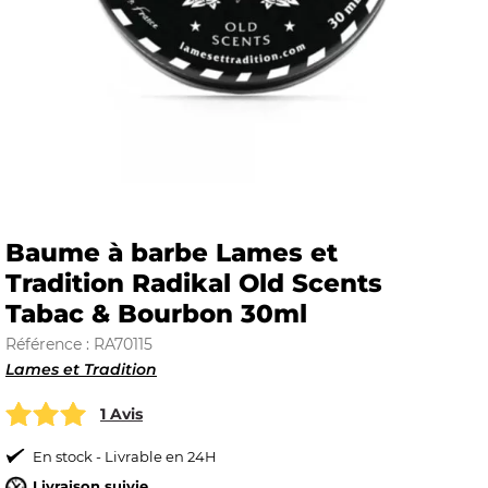
E
 FRAICHE
Baume à barbe Lames et
Tradition Radikal Old Scents
E
S
Tabac & Bourbon 30ml
Référence : RA70115
Lames et Tradition
1 Avis
RBE
En stock - Livrable en 24H
Livraison suivie