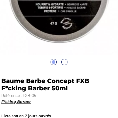
E
 FRAICHE
E
S
Baume Barbe Concept FXB
F*cking Barber 50ml
Référence : FXB-05
F*cking Barber
RBE
Livraison en 7 jours ouvrés