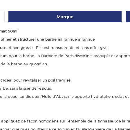
Marque
rmat 50ml
cipliner et structurer une barbe mi longue à longue
se et non grasse. Elle est transparente et sans effet gras.
rum pour la barbe La Barbière de Paris discipline, assouplit et apport
t de la barbe au quotidien.
idéal pour revitaliser un poil fragilisé.
rbe, sans laisser de résidus.
e la peau, tandis que l’Huile d’Abyssinie apporte hydratation, éclat e
s appliquez de façon homogène sur l’ensemble de la tignasse (de la rac
nger quelques gouttes de ce soin avec l’Huile Première de La Barbière