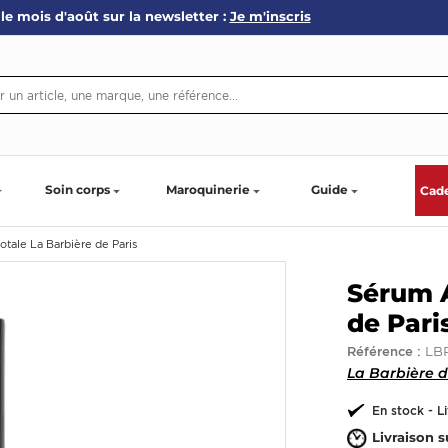
le mois d'août sur la newsletter :
Je m'inscris
Soin corps
Maroquinerie
Guide
Cad
otale La Barbière de Paris
Sérum A
de Pari
LBP
Référence :
La Barbière d
En stock - L
Livraison s