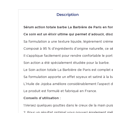
Description
Sérum action totale barbe La Barbière de Paris en fo
Ce soin est un élixir ultime qui permet d’adoucir, dis
Sa formulation a une texture liquide, légèrement crémeu
Composé à 95 % d’ingrédients d’origine naturelle, ce sé
Il s’applique facilement pour rendre confortable le por
Son action a été spécialement étudiée pour la barbe.
OMME
Le Soin action totale La Barbière de Paris est complet et 
Sa formulation apporte un effet soyeux et satiné à la ba
L’Huile de Jojoba améliore considérablement l’aspect d
Le produit est formulé et fabriqué en France.
Conseils d’utilisation :
1.Versez quelques gouttes dans le creux de la main pui
2. Pour un résultat optimal vous pouvez également méla