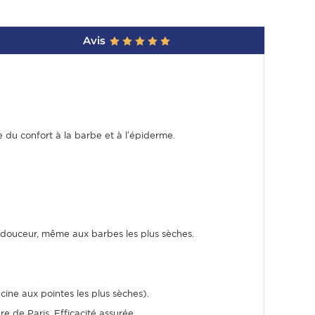
Avis
e du confort à la barbe et à l’épiderme.
t douceur, même aux barbes les plus sèches.
ine aux pointes les plus sèches).
 de Paris. Efficacité assurée.