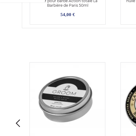
Elixir pour barbe Action totale La
huile
Barbière de Paris 50ml
54,00 €