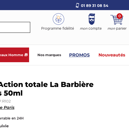
01 89 31 08 54
0
Programme fidélité
mon
compte
mon
panier
PROMOS
Nouveautés
eaux Homme 🎁
Nos marques
ction totale La Barbière
s 50ml
.R102
e Paris
ivrable en 24H
uivie