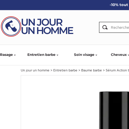
-10% tout 
ARBE
IE
PS
Rasage
Entretien barbe
Soin visage
Cheveux
Un jour un homme
>
Entretien barbe
>
Baume barbe
>
Sérum Action t
SER LA BARBE