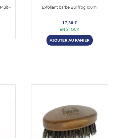
Multi-
Exfoliant barbe Bullfrog 100ml
Bau
17,50 €
EN STOCK