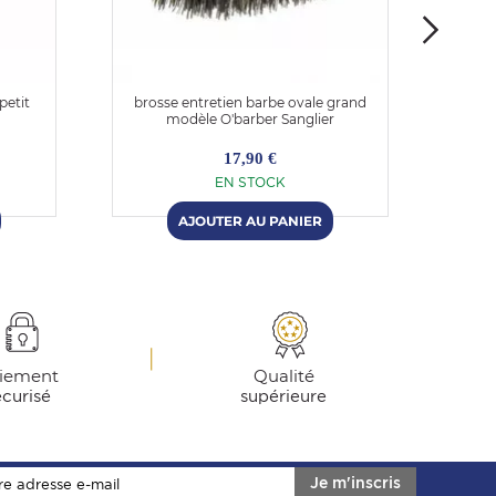
petit
brosse entretien barbe ovale grand
bross
modèle O'barber Sanglier
17,90 €
EN STOCK
iement
Qualité
écurisé
supérieure
Je m'inscris