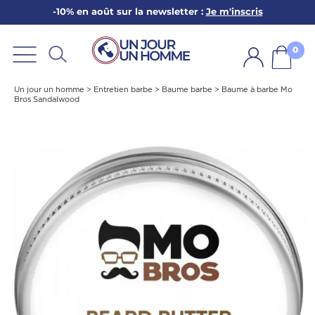
-10% en août sur la newsletter :
Je m'inscris
ARBE
E
0
PS
Un jour un homme
>
Entretien barbe
>
Baume barbe
>
Baume à barbe Mo
Bros Sandalwood
SER LA BARBE