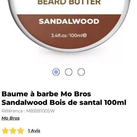
E
 FRAICHE
E
S
Baume à barbe Mo Bros
Sandalwood Bois de santal 100ml
Référence : MBBB100SW
Mo Bros
RBE
1 Avis