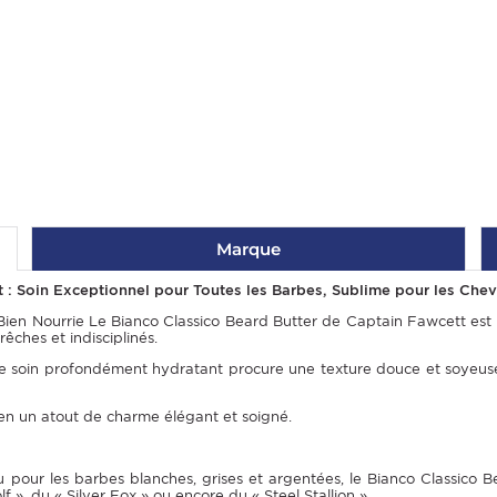
Marque
 : Soin Exceptionnel pour Toutes les Barbes, Sublime pour les Che
ien Nourrie Le Bianco Classico Beard Butter de Captain Fawcett est
rêches et indisciplinés.
ce soin profondément hydratant procure une texture douce et soyeuse
e en un atout de charme élégant et soigné.
our les barbes blanches, grises et argentées, le Bianco Classico Bea
f », du « Silver Fox » ou encore du « Steel Stallion ».