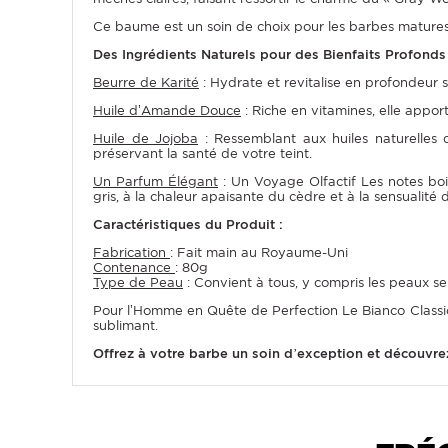
Ce baume est un soin de choix pour les barbes matures et
Des Ingrédients Naturels pour des Bienfaits Profonds
Beurre de Karité
: Hydrate et revitalise en profondeur s
Huile d’Amande Douce
: Riche en vitamines, elle apport
Huile de Jojoba
: Ressemblant aux huiles naturelles d
préservant la santé de votre teint.
Un Parfum Élégant
: Un Voyage Olfactif Les notes boi
gris, à la chaleur apaisante du cèdre et à la sensualit
Caractéristiques du Produit :
Fabrication
: Fait main au Royaume-Uni
Contenance
: 80g
Type de Peau
: Convient à tous, y compris les peaux se
Pour l’Homme en Quête de Perfection Le Bianco Classic
sublimant.
Offrez à votre barbe un soin d’exception et découvrez