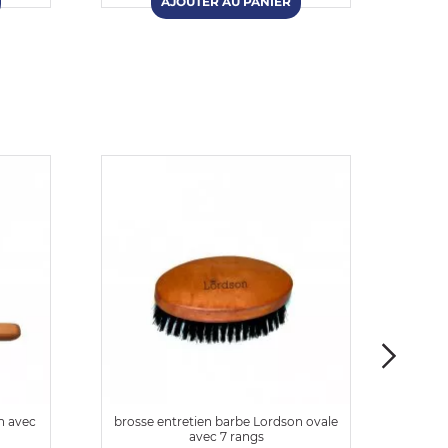
n avec
brosse entretien barbe Lordson ovale
bro
avec 7 rangs