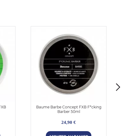
FXB
Baume Barbe Concept FXB F*cking
Ba
Barber 50ml
24,90 €