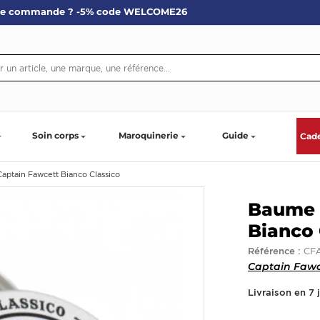
re commande ? -5% code WELCOME26
Soin corps
Maroquinerie
Guide
Cad
aptain Fawcett Bianco Classico
Baume 
Bianco 
CFA
Référence :
Captain Fawc
Livraison en 7 