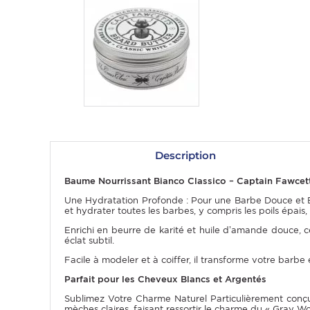
Description
OMME
Baume Nourrissant Bianco Classico – Captain Fawcett
Une Hydratation Profonde : Pour une Barbe Douce et B
et hydrater toutes les barbes, y compris les poils épais, 
Enrichi en beurre de karité et huile d’amande douce, 
éclat subtil.
Facile à modeler et à coiffer, il transforme votre barb
Parfait pour les Cheveux Blancs et Argentés
Sublimez Votre Charme Naturel Particulièrement conçu p
mèches claires, faisant ressortir le charme du « Gray Wol