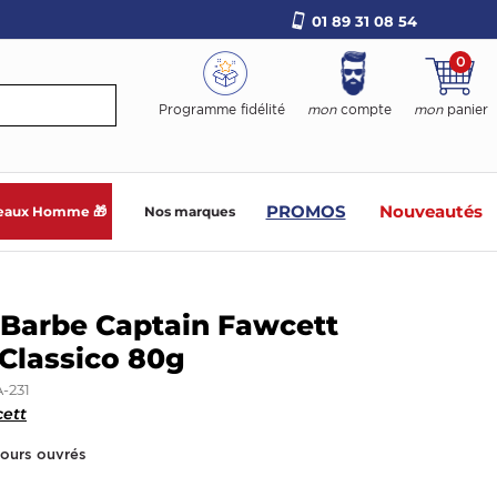
01 89 31 08 54
0
Programme fidélité
mon
compte
mon
panier
PROMOS
Nouveautés
eaux Homme 🎁
Nos marques
Barbe Captain Fawcett
Classico 80g
-231
ett
jours ouvrés