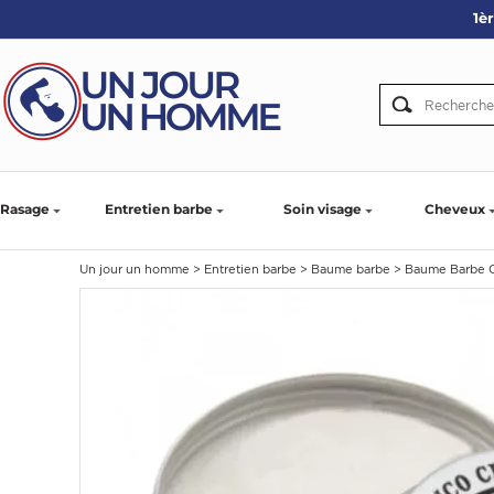
1è
ARBE
IE
PS
Rasage
Entretien barbe
Soin visage
Cheveux
Un jour un homme
>
Entretien barbe
>
Baume barbe
>
Baume Barbe C
SER LA BARBE