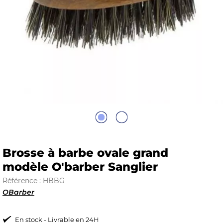
E
 FRAICHE
E
S
Brosse à barbe ovale grand
modèle O'barber Sanglier
Référence : HBBG
OBarber
RBE
En stock - Livrable en 24H