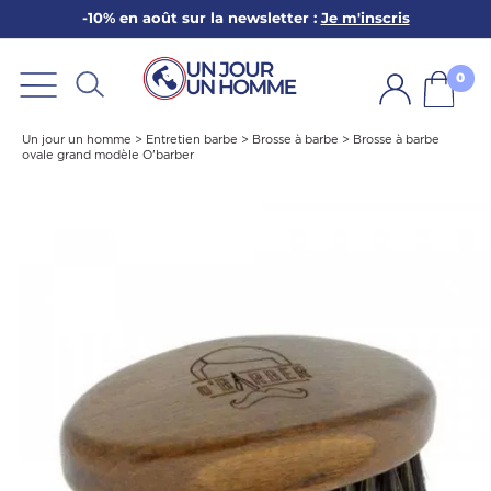
-10% en août sur la newsletter :
Je m'inscris
ARBE
E
0
PS
Un jour un homme
>
Entretien barbe
>
Brosse à barbe
>
Brosse à barbe
ovale grand modèle O'barber
SER LA BARBE