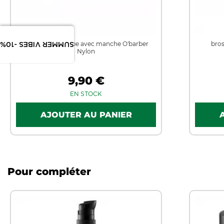
brosse pour barbe avec manche O'barber
bros
SUMMER VIBES -10%
Nylon
9,90 €
EN STOCK
Pour compléter