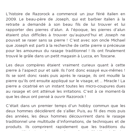
L’histoire de Razorock a commencé un jour férié italien en
2009. Le beau-père de Joseph, qui est barbier italien à la
retraite a demandé à son beau fils de lui trouver et lui
rapporter des pierres d’alun. A l’époque, les pierres d’alun
étaient plus difficiles à trouver qu’aujourd’hui et Joseph ne
pouvait se raser sans sa pierre ! C’est avec son oncle Michael
que Joseph est parti à la recherche de cette pierre si précieuse
pour les amoureux du rasage traditionnel ! Ils ont finalement
trouvé le grâle dans un petit magasin à Lucca, en Toscane.
Les deux compères étaient vraiment curieux quant à cette
pierre à l’aspect pur et salé. Ils l’ont donc essayé eux-mêmes !
Ils se sont donc rasés puis après le rasage, ils ont mouillé la
pierre qu’ils ont ensuite appliqué sur le visage, et … Miracle ! La
pierre a cicatrisé en un instant toutes les micro-coupures dues
au rasage et ont atténué les irritations. C’est à ce moment-là
que les deux ont pensé à ouvrir Razorock !
C’était dans un premier temps d’un hobby commun que les
deux hommes décidèrent de s’allier. Puis, au fil des mois puis
des années, les deux hommes découvrirent dans le rasage
traditionnel une multitude d’informations, de techniques et de
produits. Ils comprirent rapidement que les traditions du