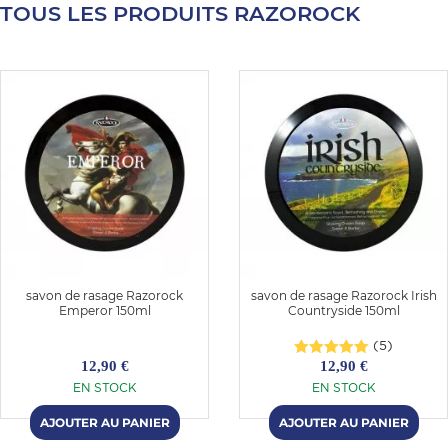
TOUS LES PRODUITS RAZOROCK
E
 FRAICHE
E
S
savon de rasage Razorock
savon de rasage Razorock Irish
Emperor 150ml
Countryside 150ml
(5)
12,90 €
12,90 €
EN STOCK
EN STOCK
RBE