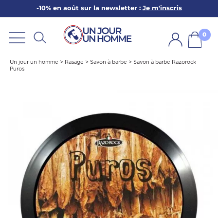
-10% en août sur la newsletter :
Je m'inscris
ARBE
E
0
PS
Un jour un homme
>
Rasage
>
Savon à barbe
>
Savon à barbe Razorock
Puros
SER LA BARBE