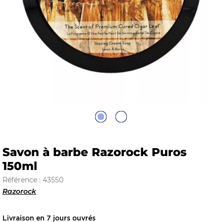
E
 FRAICHE
E
S
Savon à barbe Razorock Puros
150ml
Référence : 43550
Razorock
RBE
Livraison en 7 jours ouvrés