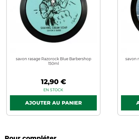
savon rasage Razorock Blue Barbershop
savon 
150ml
12,90 €
EN STOCK
Pour compléter