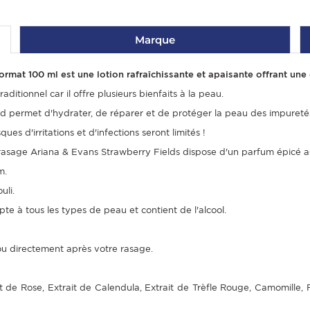
Marque
rmat 100 ml est une lotion rafraîchissante et apaisante offrant une
ditionnel car il offre plusieurs bienfaits à la peau.
ld permet d'hydrater, de réparer et de protéger la peau des impuretés
ues d'irritations et d'infections seront limités !
s-rasage Ariana & Evans Strawberry Fields dispose d'un parfum épicé a
m.
uli.
e à tous les types de peau et contient de l'alcool.
cou directement après votre rasage.
 de Rose, Extrait de Calendula, Extrait de Trèfle Rouge, Camomille, F