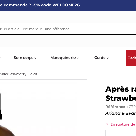
re commande ? -5% code WELCOME26
Soin corps
Maroquinerie
Guide
Cad
vans Strawberry Fields
Après r
Strawbe
272
Référence :
Ariana & Eva
En rupture de