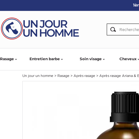
1è
ARBE
IE
PS
Rasage
Entretien barbe
Soin visage
Cheveux
Un jour un homme
>
Rasage
>
Après rasage
>
Après rasage Ariana & E
SER LA BARBE