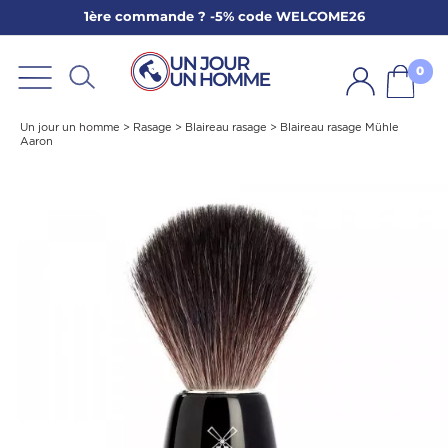
1ère commande ? -5% code WELCOME26
ARBE
E
0
PS
Un jour un homme
>
Rasage
>
Blaireau rasage
>
Blaireau rasage Mühle
Aaron
SER LA BARBE