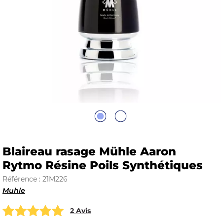
E
 FRAICHE
E
S
Blaireau rasage Mühle Aaron
Rytmo Résine Poils Synthétiques
Référence : 21M226
Muhle
RBE
2 Avis