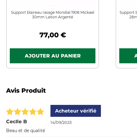
Support blaireau rasage Mondial 1908 Mickael
Support b
30mm Laiton Argenté
28m
77,00 €
Avis Produit
Acheteur vérifié
CecIle B
14/09/2023
Beau et de qualité