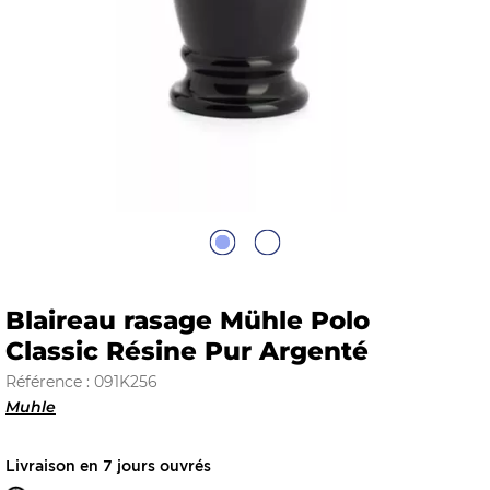
E
 FRAICHE
E
S
Blaireau rasage Mühle Polo
Classic Résine Pur Argenté
Référence : 091K256
Muhle
RBE
Livraison en 7 jours ouvrés