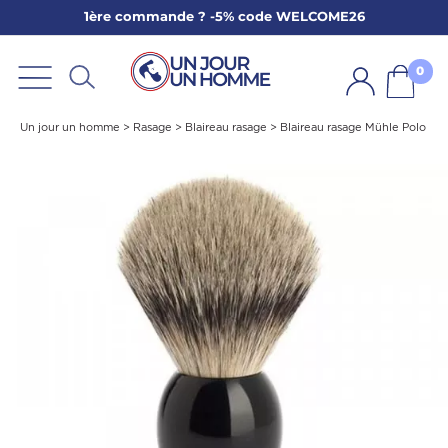
1ère commande ? -5% code WELCOME26
ARBE
E
0
PS
Un jour un homme
>
Rasage
>
Blaireau rasage
>
Blaireau rasage Mühle Polo
SER LA BARBE