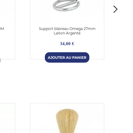
JM
Support blaireau Omega 27mm
Suppo
Laiton Argenté
34,00 €