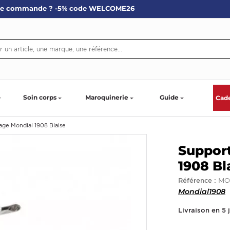
re commande ? -5% code WELCOME26
Soin corps
Maroquinerie
Guide
Cad
sage Mondial 1908 Blaise
Support
1908 Bl
MO
Référence :
Mondial1908
Livraison en 5 