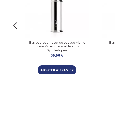
stor
Blaireau pour raser de voyage Muhle
Bla
ris
Travel Acier inoxydable Poils
Synthétiques
50,00 €