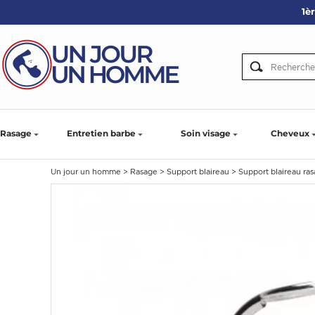
1è
ARBE
IE
PS
Rasage
Entretien barbe
Soin visage
Cheveux
Un jour un homme
>
Rasage
>
Support blaireau
>
Support blaireau ra
SER LA BARBE