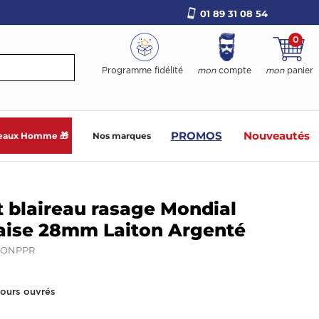
01 89 31 08 54
0
Programme fidélité
mon
compte
mon
panier
PROMOS
Nouveautés
eaux Homme 🎁
Nos marques
 blaireau rasage Mondial
aise 28mm Laiton Argenté
ONPPR
jours ouvrés