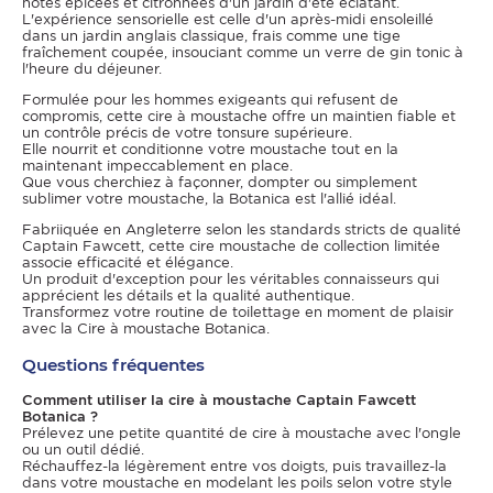
notes épicées et citronnées d'un jardin d'été éclatant.
L'expérience sensorielle est celle d'un après-midi ensoleillé
dans un jardin anglais classique, frais comme une tige
fraîchement coupée, insouciant comme un verre de gin tonic à
l'heure du déjeuner.
Formulée pour les hommes exigeants qui refusent de
compromis, cette cire à moustache offre un maintien fiable et
un contrôle précis de votre tonsure supérieure.
Elle nourrit et conditionne votre moustache tout en la
maintenant impeccablement en place.
Que vous cherchiez à façonner, dompter ou simplement
sublimer votre moustache, la Botanica est l'allié idéal.
Fabriiquée en Angleterre selon les standards stricts de qualité
Captain Fawcett, cette cire moustache de collection limitée
associe efficacité et élégance.
Un produit d'exception pour les véritables connaisseurs qui
apprécient les détails et la qualité authentique.
Transformez votre routine de toilettage en moment de plaisir
avec la Cire à moustache Botanica.
Questions fréquentes
Comment utiliser la cire à moustache Captain Fawcett
Botanica ?
Prélevez une petite quantité de cire à moustache avec l'ongle
ou un outil dédié.
Réchauffez-la légèrement entre vos doigts, puis travaillez-la
dans votre moustache en modelant les poils selon votre style