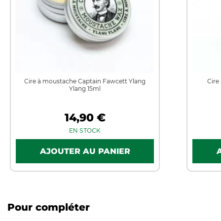
Cire à moustache Captain Fawcett Ylang
Cire
Ylang 15ml
14,90 €
EN STOCK
Pour compléter