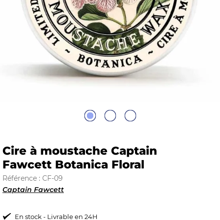
E
 FRAICHE
E
S
Cire à moustache Captain
Fawcett Botanica Floral
Référence : CF-09
Captain Fawcett
RBE
En stock - Livrable en 24H