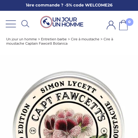
1ère commande ? -5% code WELCOME26
ARBE
E
0
PS
Un jour un homme
>
Entretien barbe
>
Cire à moustache
>
Cire à
moustache Captain Fawcett Botanica
SER LA BARBE