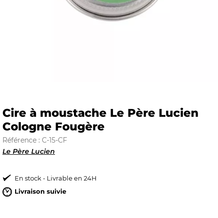
E
 FRAICHE
Cire à moustache Le Père Lucien
Cologne Fougère
E
S
Référence : C-15-CF
Le Père Lucien
En stock - Livrable en 24H
RBE
Livraison suivie