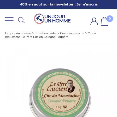
-10% en août sur la newsletter :
Je m'inscris
ARBE
E
0
PS
Un jour un homme
>
Entretien barbe
>
Cire à moustache
>
Cire à
moustache Le Père Lucien Cologne Fougère
SER LA BARBE