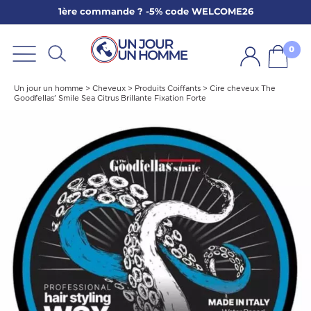
1ère commande ? -5% code WELCOME26
ARBE
E
0
PS
Un jour un homme
>
Cheveux
>
Produits Coiffants
>
Cire cheveux The
Goodfellas' Smile Sea Citrus Brillante Fixation Forte
SER LA BARBE