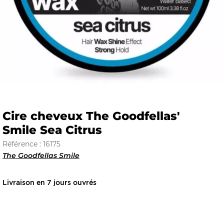
E
 FRAICHE
Cire cheveux The Goodfellas'
Smile Sea Citrus
E
S
Référence : 16175
The Goodfellas Smile
Livraison en 7 jours ouvrés
RBE