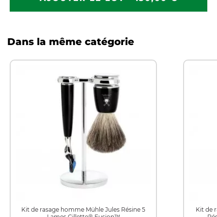
Dans la même catégorie
Kit de rasage homme Mühle Jules Résine 5
Kit de
Lames Gillette® Fusion™
Rés