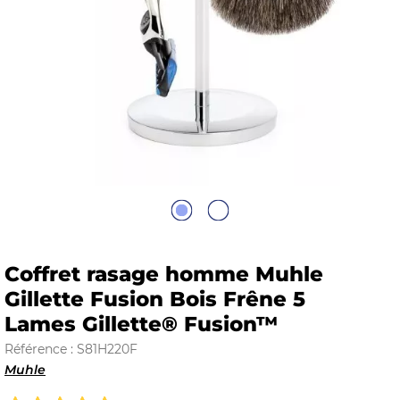
E
 FRAICHE
E
S
Coffret rasage homme Muhle
Gillette Fusion Bois Frêne 5
Lames Gillette® Fusion™
RBE
Référence : S81H220F
Muhle