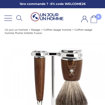
1ère commande ? -5% code WELCOME26
ARBE
E
0
PS
Un jour un homme
>
Rasage
>
Coffret rasage homme
>
Coffret rasage
homme Muhle Gillette Fusion
SER LA BARBE