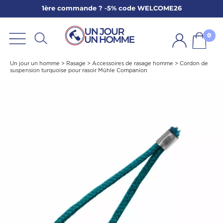
1ère commande ? -5% code WELCOME26
ARBE
E
0
PS
Un jour un homme
>
Rasage
>
Accessoires de rasage homme
>
Cordon de
suspension turquoise pour rasoir Mûhle Companion
SER LA BARBE