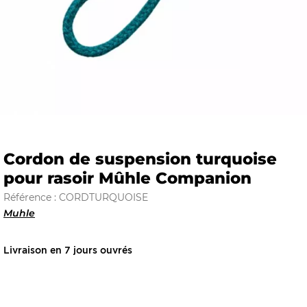
E
 FRAICHE
Cordon de suspension turquoise
pour rasoir Mûhle Companion
E
S
Référence : CORDTURQUOISE
Muhle
Livraison en 7 jours ouvrés
RBE