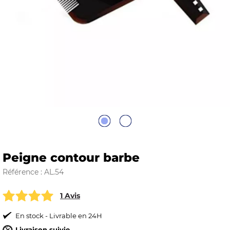
E
 FRAICHE
E
S
Peigne contour barbe
Référence : AL.54
1 Avis
RBE
En stock - Livrable en 24H
Livraison suivie