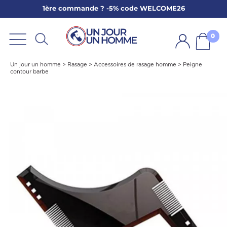
1ère commande ? -5% code WELCOME26
ARBE
E
0
PS
Un jour un homme
>
Rasage
>
Accessoires de rasage homme
>
Peigne
contour barbe
SER LA BARBE