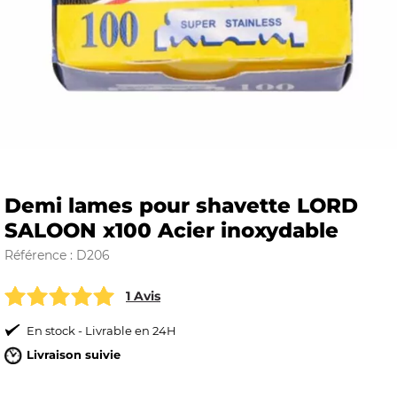
E
 FRAICHE
Demi lames pour shavette LORD
SALOON x100 Acier inoxydable
E
S
Référence : D206
1 Avis
En stock - Livrable en 24H
RBE
Livraison suivie