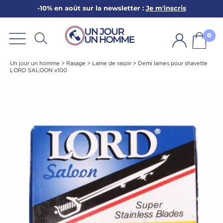
-10% en août sur la newsletter :
Je m'inscris
ARBE
E
0
PS
Un jour un homme
>
Rasage
>
Lame de rasoir
>
Demi lames pour shavette
LORD SALOON x100
SER LA BARBE