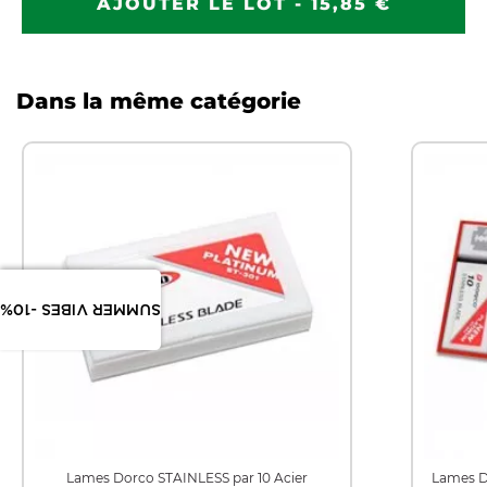
AJOUTER LE LOT - 15,85 €
Dans la même catégorie
SUMMER VIBES -10%
Lames Dorco STAINLESS par 10 Acier
Lames D