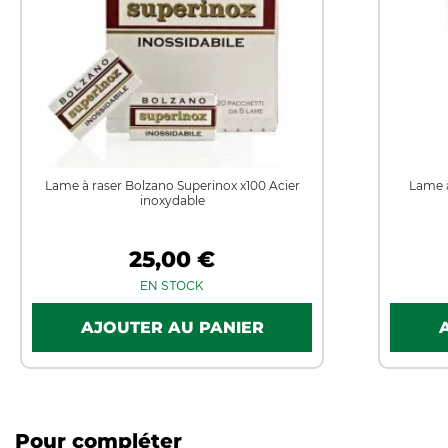
Lame à raser Bolzano Superinox x100 Acier
Lame à
inoxydable
25,00 €
EN STOCK
Pour compléter