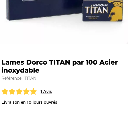
E
 FRAICHE
Lames Dorco TITAN par 100 Acier
inoxydable
E
S
Référence : TITAN
1 Avis
Livraison en 10 jours ouvrés
RBE