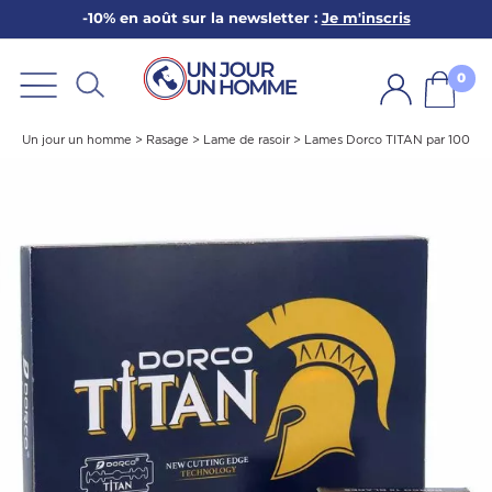
-10% en août sur la newsletter :
Je m'inscris
ARBE
E
0
PS
Un jour un homme
>
Rasage
>
Lame de rasoir
>
Lames Dorco TITAN par 100
SER LA BARBE