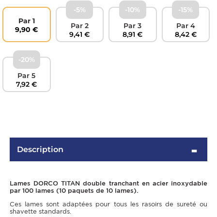
-5%
-10%
-15%
Par 1
Par 2
Par 3
Par 4
9,90 €
9,41 €
8,91 €
8,42 €
-20%
Par 5
7,92 €
OMME
Description
Lames DORCO TITAN double tranchant en acier inoxydable
par 100 lames (10 paquets de 10 lames).
Ces lames sont adaptées pour tous les rasoirs de sureté ou
shavette standards.