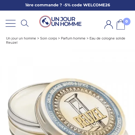
1ère commande ? -5% code WELCOME26
ARBE
E
0
PS
Un jour un homme
>
Soin corps
>
Parfum homme
>
Eau de cologne solide
Reuzel
SER LA BARBE