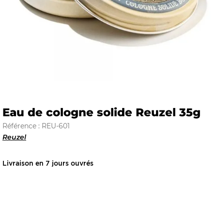
E
 FRAICHE
Eau de cologne solide Reuzel 35g
Référence : REU-601
E
S
Reuzel
Livraison en 7 jours ouvrés
RBE