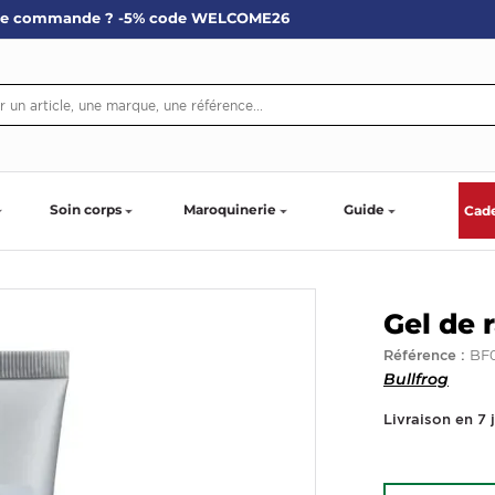
re commande ? -5% code WELCOME26
Soin corps
Maroquinerie
Guide
Cad
Gel de 
BF
Référence :
Bullfrog
Livraison en 7 