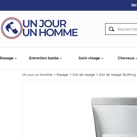
1è
ARBE
IE
PS
Rasage
Entretien barbe
Soin visage
Cheveux
Un jour un homme
>
Rasage
>
Gel de rasage
>
Gel de rasage Bullfrog
SER LA BARBE