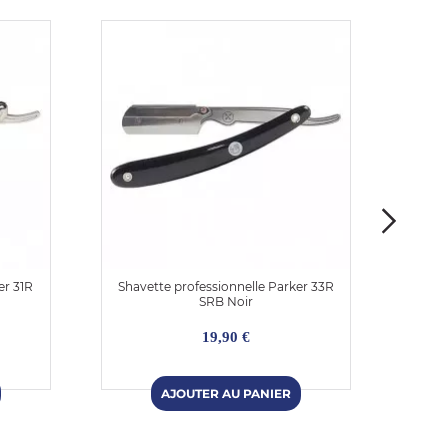
er 31R
Shavette professionnelle Parker 33R
Shav
SRB Noir
19,90 €