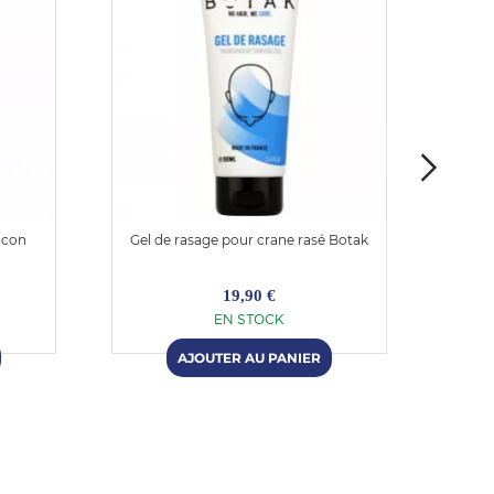
acon
Gel de rasage pour crane rasé Botak
Gel d
19,90 €
EN STOCK