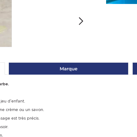
Marque
arbe.
jeu d’enfant.
 une crème ou un savon.
sage est très précis.
soir.
n.