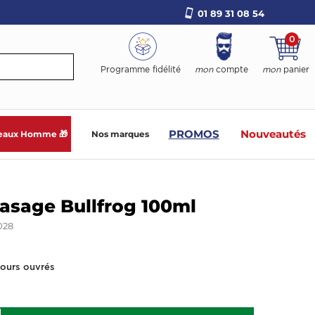
01 89 31 08 54
0
Programme fidélité
mon
compte
mon
panier
PROMOS
Nouveautés
eaux Homme 🎁
Nos marques
rasage Bullfrog 100ml
028
jours ouvrés