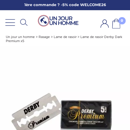
1ère commande ? -5% code WELCOME26
ARBE
E
0
PS
Un jour un homme
>
Rasage
>
Lame de rasoir
>
Lame de rasoir Derby Dark
Premium x5
SER LA BARBE