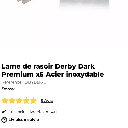
E
 FRAICHE
Lame de rasoir Derby Dark
Premium x5 Acier inoxydable
E
S
Référence : DBYBLK-U
Derby
5 Avis
RBE
En stock - Livrable en 24H
Livraison suivie