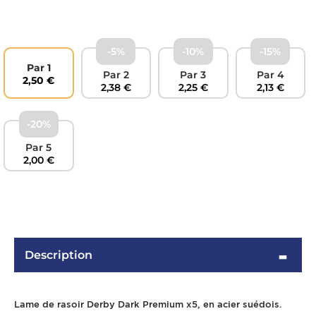
-5%
-10%
-15%
Par 1
Par 2
Par 3
Par 4
2,50 €
2,38 €
2,25 €
2,13 €
-20%
Par 5
2,00 €
OMME
Description
Lame de rasoir Derby Dark Premium x5, en acier suédois.