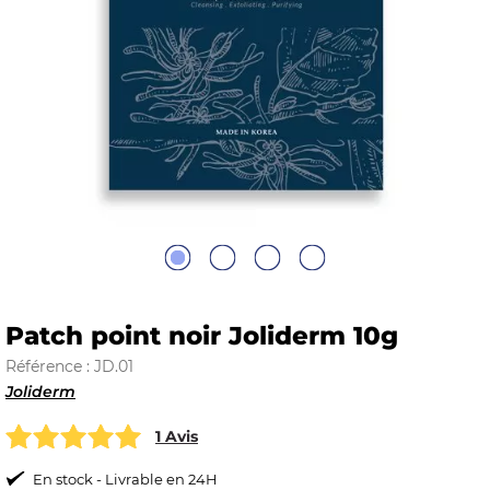
E
 FRAICHE
E
S
Patch point noir Joliderm 10g
Référence : JD.01
Joliderm
RBE
1 Avis
En stock - Livrable en 24H