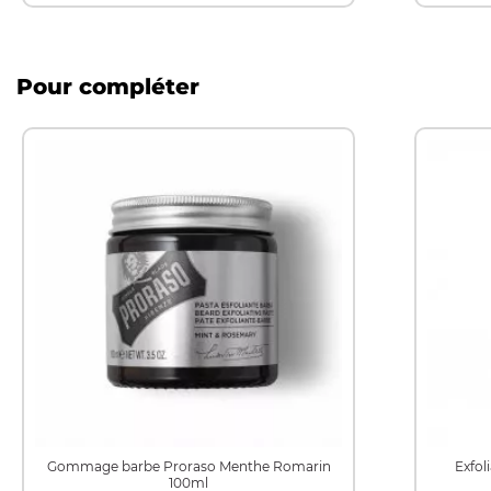
Pour compléter
Gommage barbe Proraso Menthe Romarin
Exfol
100ml