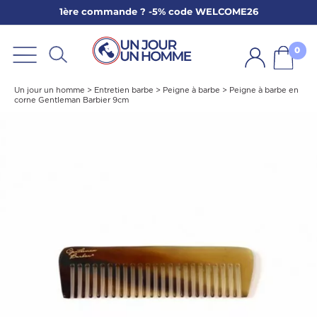
1ère commande ? -5% code WELCOME26
ARBE
E
0
PS
Un jour un homme
>
Entretien barbe
>
Peigne à barbe
>
Peigne à barbe en
corne Gentleman Barbier 9cm
SER LA BARBE