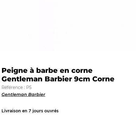
E
 FRAICHE
Peigne à barbe en corne
Gentleman Barbier 9cm Corne
E
S
Référence : P5
Gentleman Barbier
Livraison en 7 jours ouvrés
RBE