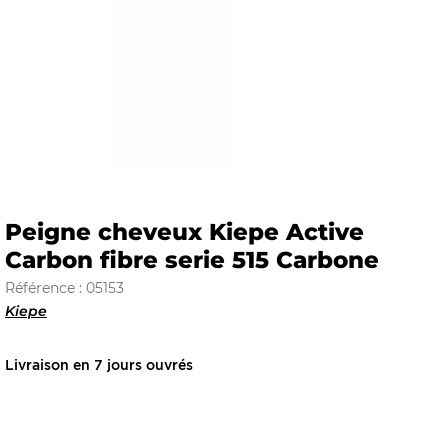
E
 FRAICHE
Peigne cheveux Kiepe Active
Carbon fibre serie 515 Carbone
E
S
Référence : 05153
Kiepe
Livraison en 7 jours ouvrés
RBE