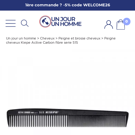
1ère commande ? -5% code WELCOME26
ARBE
E
0
PS
Un jour un homme
>
Cheveux
>
Peigne et brosse cheveux
>
Peigne
cheveux Kiepe Active Carbon fibre serie 515
SER LA BARBE