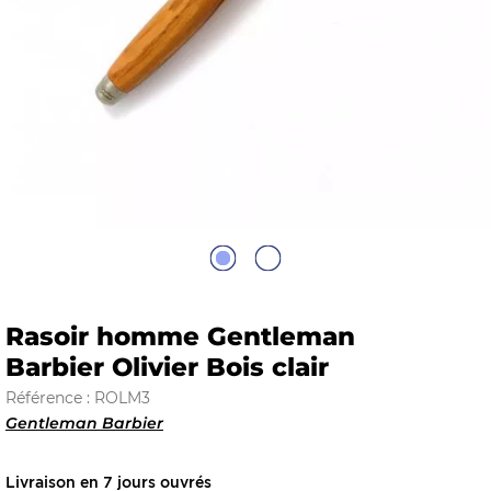
E
 FRAICHE
E
S
Rasoir homme Gentleman
Barbier Olivier Bois clair
Référence : ROLM3
Gentleman Barbier
RBE
Livraison en 7 jours ouvrés