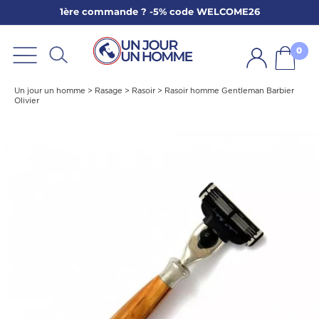
1ère commande ? -5% code WELCOME26
ARBE
E
0
PS
Un jour un homme
>
Rasage
>
Rasoir
>
Rasoir homme Gentleman Barbier
Olivier
SER LA BARBE