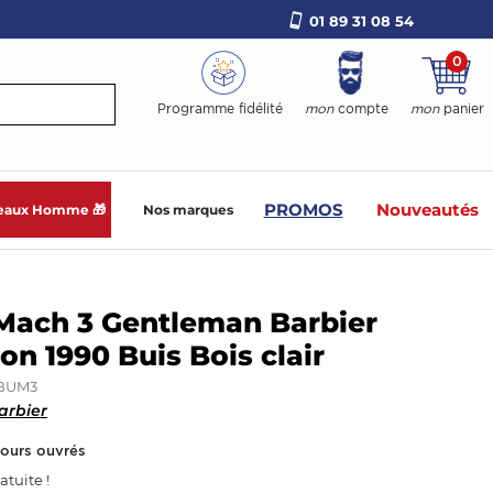
01 89 31 08 54
0
Programme fidélité
mon
compte
mon
panier
PROMOS
Nouveautés
eaux Homme 🎁
Nos marques
Mach 3 Gentleman Barbier
ion 1990 Buis Bois clair
BUM3
arbier
jours ouvrés
atuite !