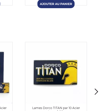
Acier
Lames Dorco TITAN par 10 Acier
Lame