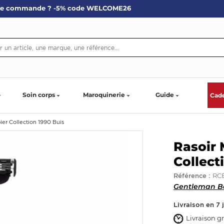
re commande ? -5% code WELCOME26
Soin corps
Maroquinerie
Guide
Cad
er Collection 1990 Buis
Rasoir 
Collect
RC
Référence :
Gentleman B
Livraison en 7 
Livraison gr