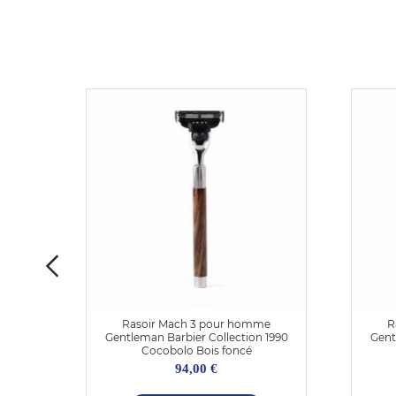
e
Rasoir Mach 3 pour homme
R
 1990
Gentleman Barbier Collection 1990
Gent
Cocobolo Bois foncé
94,00 €