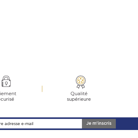
iement
Qualité
écurisé
supérieure
Je m'inscris