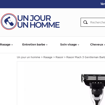
1è
ARBE
IE
PS
Rasage
Entretien barbe
Soin visage
Cheveux
Un jour un homme
>
Rasage
>
Rasoir
>
Rasoir Mach 3 Gentleman Barbi
SER LA BARBE