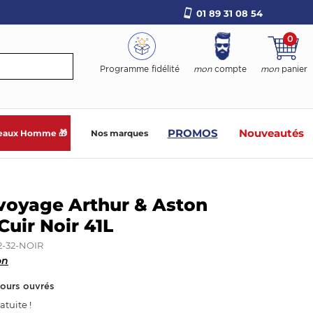
01 89 31 08 54
0
Programme fidélité
mon
compte
mon
panier
PROMOS
Nouveautés
eaux Homme 🎁
Nos marques
voyage Arthur & Aston
Cuir Noir 41L
2-32-NOIR
on
jours ouvrés
atuite !