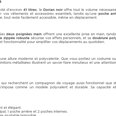
é
ité d’environ
41 litres
, le
Dorian noir
offre tout le volume nécessaire
 vos vêtements et accessoires essentiels, tandis qu’une
poche arr
e, tout reste facilement accessible, même en déplacement.
 Ses
deux poignées main
offrent une excellente prise en main, tandi
re zippée robuste
sécurise vos effets personnels, et sa
doublure pol
t fonctionnalité pour simplifier vos déplacements au quotidien.
an une allure moderne et polyvalente. Que vous portiez un costume ou 
 finitions métallisées illustrent un savoir-faire minutieux et une attent
qui recherchent un compagnon de voyage aussi fonctionnel que st
 s’impose comme un modèle polyvalent et durable. Sa capacité et
nt et élégant.
pal, 1 poche arrière et 2 poches internes.
re ajustable/amovible.