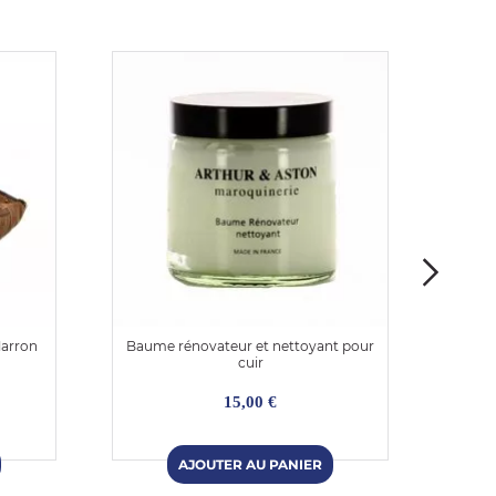
Marron
Baume rénovateur et nettoyant pour
Sac b
cuir
15,00 €