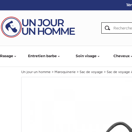
1è
ARBE
IE
PS
Rasage
Entretien barbe
Soin visage
Cheveux
Un jour un homme
>
Maroquinerie
>
Sac de voyage
>
Sac de voyage 
SER LA BARBE