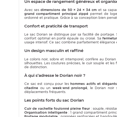
Un espace de rangement généreux et organis
Avec ses
dimensions de 50 × 24 × 34 cm
et sa capac
grand compartiment principal zippé
permet de loger
ordonné et pratique. Grâce à sa conception bien pensé
Confort et praticité de transport
Le sac Dorian se distingue par sa facilité de portage.
confort optimal en porté épaule ou croisé. Sa
fermetu
usage intensif. Ce sac combine parfaitement élégance e
Un design masculin et raffiné
Le coloris noir, sobre et intemporel, confère au Dori
silhouettes. Les coutures précises, le cuir souple et les
de distinction.
À qui s’adresse le Dorian noir ?
Ce sac est conçu pour les
hommes actifs et élégants
citadine
ou un
week-end prolongé
, le Dorian noir
déplacements fréquents.
Les points forts du sac Dorian
Cuir de vachette foulonné pleine fleur
: souple, résista
Organisation intelligente
: 1 grand compartiment princi
Portage modulable
: poignées renforcées et bandouliè